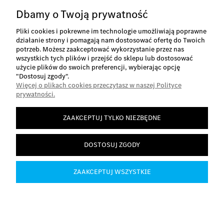
Stacja Kontroli Pojazdów
Dbamy o Twoją prywatność
Smolice 1L
95-010 Stryków
Pliki cookies i pokrewne im technologie umożliwiają poprawne
Tel. +48 42 280 24 00
działanie strony i pomagają nam dostosować ofertę do Twoich
potrzeb. Możesz zaakceptować wykorzystanie przez nas
wszystkich tych plików i przejść do sklepu lub dostosować
użycie plików do swoich preferencji, wybierając opcję
"Dostosuj zgody".
Więcej o plikach cookies przeczytasz w naszej Polityce
O nas
prywatności.
ZAAKCEPTUJ TYLKO NIEZBĘDNE
Informacje
DOSTOSUJ ZGODY
Płatności i dostawa
ZAAKCEPTUJ WSZYSTKIE
Moje konto
POKAŻ PEŁNĄ WERSJĘ STRONY
Sklep internetowy Shoper.pl