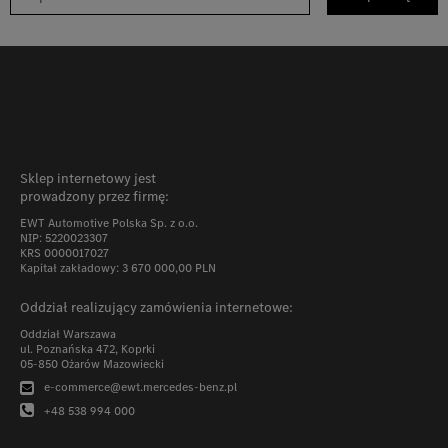
Sklep internetowy jest
prowadzony przez firmę:
EWT Automotive Polska Sp. z o.o.
NIP: 5220023307
KRS 0000017027
Kapitał zakładowy: 3 670 000,00 PLN
Oddział realizujący zamówienia internetowe:
Oddział Warszawa
ul. Poznańska 472, Koprki
05-850 Ożarów Mazowiecki
e-commerce@ewt.mercedes-benz.pl
+48 538 994 000