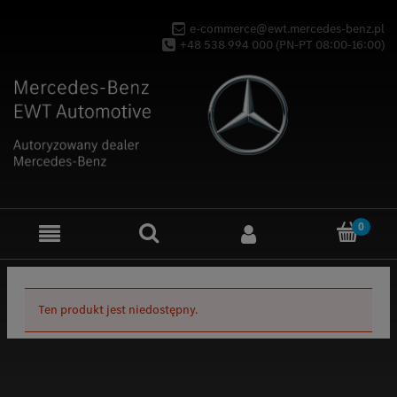
e-commerce@ewt.mercedes-benz.pl
+48 538 994 000 (PN-PT 08:00-16:00)
Ten produkt jest niedostępny.