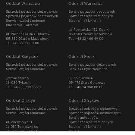
Oddział Warszawa
Oddział Warszawa
Sprzedaż pojazdów ciężarowych
Serwis pojazdów osobowych
Sprzedaż pojazdów dostawczych
Sprzedaż części zamiennych
Serwis i części zamienne
Blacharnia i lakiernia
Blacharnia i lakiernia
ul. Poznańska 472, Koprki
ul. Poznańska 343, Ołtarzew
05-850 Ożarów Mazowiecki
05-850 Ożarów Mazowiecki
Tel. +48 22 460 49 00
Tel.
+48 22 733 52 00
Oddział Białystok
Oddział Płock
Sprzedaż pojazdów ciężarowych
Serwis pojazdów ciężarowych
Serwis i części zamienne
Serwis i części zamienne
Jeżewo Stare 5
ul. Kolejkowa 4
16-080 Tykocin
09-472 Stare Gulczewo
Tel.: +48 85 733 65 90
Tel. +48 24 368 00 00
Oddział Olsztyn
Oddział Stryków
Sprzedaż pojazdów ciężarowych
Sprzedaż pojazdów ciężarowych
Serwis i części zamienne
Sprzedaż pojazdów dostawczych
Serwis autobusów
ul. Wierzbowa 11
Sprzedaż części zamiennych
11-034 Tomaszkowo
Blacharnia i lakiernia
Tel. +48 89 532 12 40
Myjnia