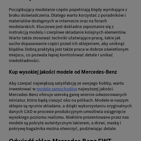
Początkujący modelarze często popełniają błędy wynikające z
braku doświadczenia. Dlatego warto korzystać z poradników i
materiałów dostępnych w internecie oraz na forach
modelarskich. Kluczowe jest dokładne zapoznanie się z
instrukcją modelu i cierpliwe składanie kolejnych elementów.
Warto także stosować techniki ułatwiające pracę, takie jak
suche dopasowanie części przed ich sklejeniem, aby uniknąć
błędów. Dobrą praktyką jest także praca w dobrze oświetlonym
miejscu, co pozwala lepiej kontrolować detale i unikać
niedokładności.
Kup wysokiej jakości modele od Mercedes-Benz
Aby czerpać największą satysfakcję ze swojego hobby, warto
inwestować w
modele samochodów
najwyższej jakości.
Mercedes-Benz oferuje szeroką gamę wiernie odwzorowanych
miniatur, które będą cieszyć oko na półkach. Modele w naszym
sklepie są ręcznie składane, a dzięki wykorzystaniu oryginalnych
danych CAD w procesie produkcyjnym umożliwia osiągnięcie
wysokiego poziomu realizmu. Niektóre prezentowane przez nas
modele są pokryte autentycznym lakierem, a drzwi, maskę i
pokrywę bagażnika można otworzyć, podziwiając detale.