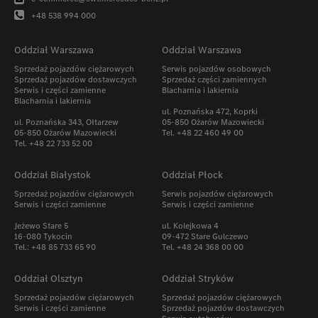
+48 538 994 000
Oddział Warszawa
Oddział Warszawa
Sprzedaż pojazdów ciężarowych
Serwis pojazdów osobowych
Sprzedaż pojazdów dostawczych
Sprzedaż części zamiennych
Serwis i części zamienne
Blacharnia i lakiernia
Blacharnia i lakiernia
ul. Poznańska 472, Koprki
ul. Poznańska 343, Ołtarzew
05-850 Ożarów Mazowiecki
05-850 Ożarów Mazowiecki
Tel. +48 22 460 49 00
Tel.
+48 22 733 52 00
Oddział Białystok
Oddział Płock
Sprzedaż pojazdów ciężarowych
Serwis pojazdów ciężarowych
Serwis i części zamienne
Serwis i części zamienne
Jeżewo Stare 5
ul. Kolejkowa 4
16-080 Tykocin
09-472 Stare Gulczewo
Tel.: +48 85 733 65 90
Tel. +48 24 368 00 00
Oddział Olsztyn
Oddział Stryków
Sprzedaż pojazdów ciężarowych
Sprzedaż pojazdów ciężarowych
Serwis i części zamienne
Sprzedaż pojazdów dostawczych