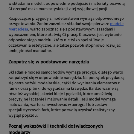
w składaniu modeli, odpowiednie podejście i materiały pozwolą
Ci czerpać maksimum satysfakcji z tej wyjątkowej pasji.
Rozpoczęcie przygody z modelarstwem wymaga odpowiedniego
przygotowania. Zanim zaczniesz składać swoje pierwsze
modele
Mercedesa
, warto zapoznać się z podstawowymi zasadami i
wyposażeniem, które ułatwią Ci pracę. Kluczowe jest wybranie
odpowiedniego modelu, który nie tylko spełni Twoje
oczekiwania estetyczne, ale także pozwoli stopniowo rozwijać
umiejętności manualne.
Zaopatrz się w podstawowe narzędzia
Składanie modeli samochodów wymaga precyzji, dlatego warto
zaopatrzyć się w odpowiednie narzędzia. Na początek przydadzą
się ostre nożyki modelarskie, cążki do wycinania elementów z
ramek oraz pilniki do wygładzania krawędzi. Bardzo ważne są
również wysokiej jakości kleje i pędzelki, które umożliwią
precyzyjne łączenie i malowanie detali. Jeśli model wymaga
malowania, warto zainwestować w aerograf lub zestaw
specjalistycznych farb, które pozwolą uzyskać realistyczny
wygląd pojazdu.
Poznaj wskazówki i techniki doświadczonych
modelarzy