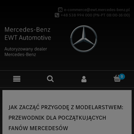
e-commerce@ewt.mercedes-benz.pl
+48 538 994 000 (PN-PT 08:00-16:00)
JAK ZACZĄĆ PRZYGODĘ Z MODELARSTWEM:
PRZEWODNIK DLA POCZĄTKUJĄCYCH
FANÓW MERCEDESÓW