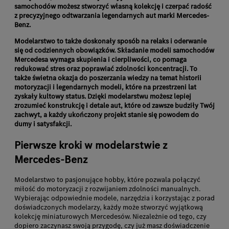
samochodów możesz stworzyć własną kolekcję i czerpać radość
z precyzyjnego odtwarzania legendarnych aut marki Mercedes-
Benz.
Modelarstwo to także doskonały sposób na relaks i oderwanie
się od codziennych obowiązków. Składanie modeli samochodów
Mercedesa wymaga skupienia i cierpliwości, co pomaga
redukować stres oraz poprawiać zdolności koncentracji. To
także świetna okazja do poszerzania wiedzy na temat historii
motoryzacji i legendarnych modeli, które na przestrzeni lat
zyskały kultowy status. Dzięki modelarstwu możesz lepiej
zrozumieć konstrukcję i detale aut, które od zawsze budziły Twój
zachwyt, a każdy ukończony projekt stanie się powodem do
dumy i satysfakcji.
Pierwsze kroki w modelarstwie z
Mercedes-Benz
Modelarstwo to pasjonujące hobby, które pozwala połączyć
miłość do motoryzacji z rozwijaniem zdolności manualnych.
Wybierając odpowiednie modele, narzędzia i korzystając z porad
doświadczonych modelarzy, każdy może stworzyć wyjątkową
kolekcję miniaturowych Mercedesów. Niezależnie od tego, czy
dopiero zaczynasz swoją przygodę, czy już masz doświadczenie