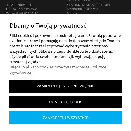
Serwis autobusów
ul. Wierzbowa 11
Sprzedaż części zamiennych
11-034 Tomaszkowo
Blacharnia i lakiernia
Tel. +48 89 532 12 40
Myjnia
Stacja Kontroli Pojazdów
Dbamy o Twoją prywatność
Smolice 1L
95-010 Stryków
Pliki cookies i pokrewne im technologie umożliwiają poprawne
Tel. +48 42 280 24 00
działanie strony i pomagają nam dostosować ofertę do Twoich
potrzeb. Możesz zaakceptować wykorzystanie przez nas
wszystkich tych plików i przejść do sklepu lub dostosować
użycie plików do swoich preferencji, wybierając opcję
"Dostosuj zgody".
Więcej o plikach cookies przeczytasz w naszej Polityce
O nas
prywatności.
ZAAKCEPTUJ TYLKO NIEZBĘDNE
Informacje
DOSTOSUJ ZGODY
Płatności i dostawa
ZAAKCEPTUJ WSZYSTKIE
Moje konto