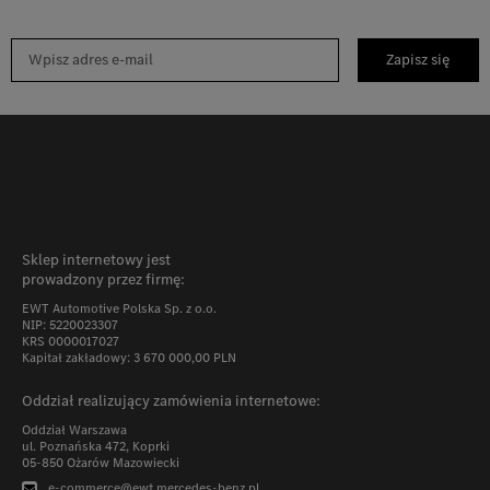
Zapisz się
Sklep internetowy jest
prowadzony przez firmę:
EWT Automotive Polska Sp. z o.o.
NIP: 5220023307
KRS 0000017027
Kapitał zakładowy: 3 670 000,00 PLN
Oddział realizujący zamówienia internetowe:
Oddział Warszawa
ul. Poznańska 472, Koprki
05-850 Ożarów Mazowiecki
e-commerce@ewt.mercedes-benz.pl